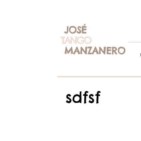
JOSÉ
TANGO
MA
NZA
NERO
sdfsf